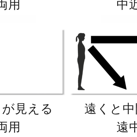
両用
中
くが見える
遠くと中
両用
遠