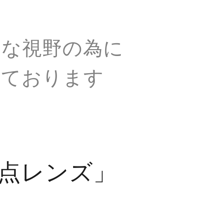
適な視野の為に
しております
点レンズ」