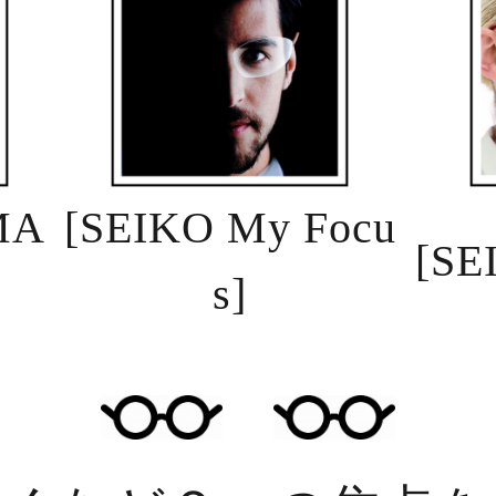
MA
[SEIKO My Focu
[SE
s]