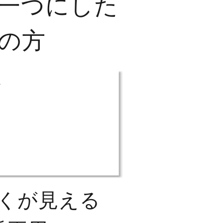
一つにした
の方
くが見える