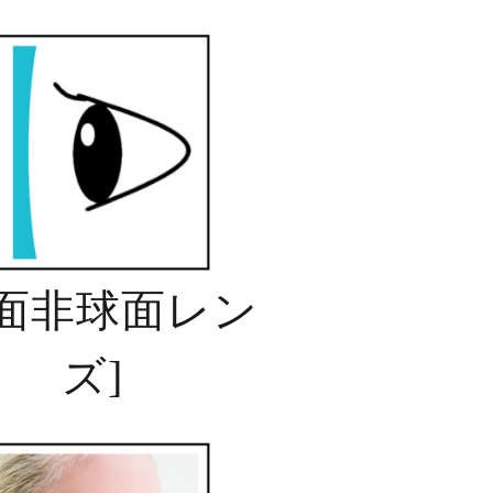
面非球面レン
ズ
]