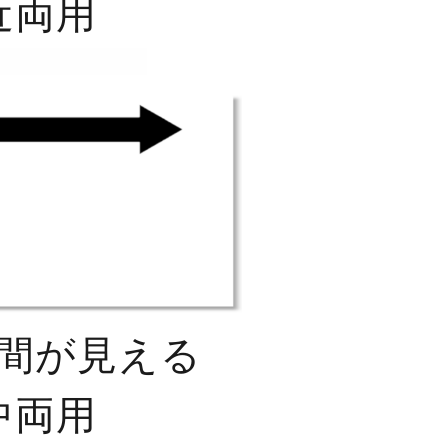
近両用
間が見える
中両用