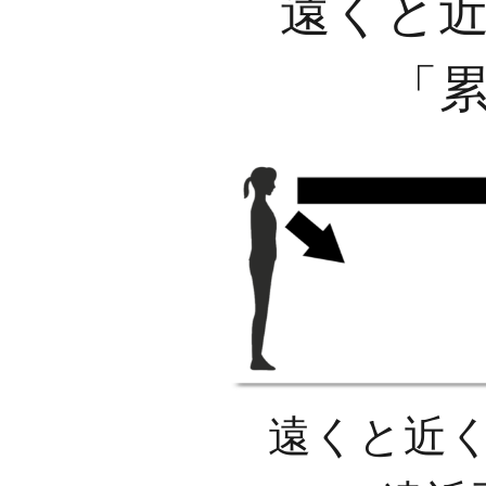
遠くと近
「
遠くと近