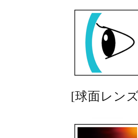
[
球面レン