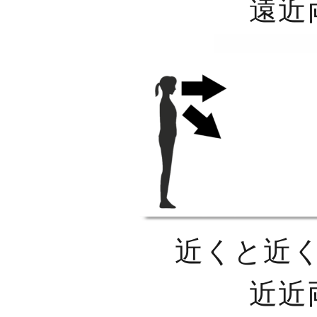
遠近
近くと近
近近