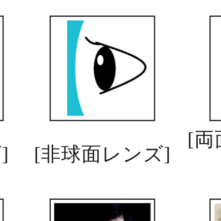
[
両
ズ
]
[
非球面レンズ
]